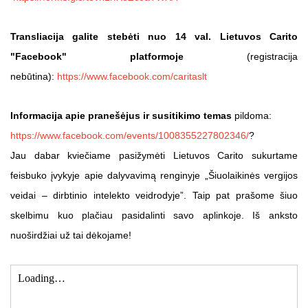
Transliacija galite stebėti nuo 14 val.
Lietuvos Carito
"Facebook" platformoje
(registracija
nebūtina):
https://www.facebook.com/caritaslt
Informacija apie pranešėjus ir susitikimo temas
pildoma:
https://www.facebook.com/events/1008355227802346/
?
Jau dabar kviečiame pasižymėti Lietuvos Carito sukurtame
feisbuko įvykyje apie dalyvavimą renginyje „Šiuolaikinės vergijos
veidai – dirbtinio intelekto veidrodyje”. Taip pat prašome šiuo
skelbimu kuo plačiau pasidalinti savo aplinkoje. Iš anksto
nuoširdžiai už tai dėkojame!