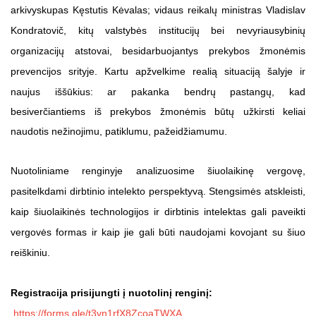
arkivyskupas Kęstutis Kėvalas; vidaus reikalų ministras Vladislav
Kondratovič, kitų valstybės institucijų bei nevyriausybinių
organizacijų atstovai, besidarbuojantys prekybos žmonėmis
prevencijos srityje.
Kartu apžvelkime realią situaciją šalyje ir
naujus iššūkius: ar pakanka bendrų pastangų, kad
besiverčiantiems iš prekybos žmonėmis būtų užkirsti keliai
naudotis nežinojimu, patiklumu, pažeidžiamumu.
Nuotoliniame renginyje analizuosime šiuolaikinę vergovę,
pasitelkdami dirbtinio intelekto perspektyvą. Stengsimės atskleisti,
kaip šiuolaikinės technologijos ir dirbtinis intelektas gali paveikti
vergovės formas ir kaip jie gali būti naudojami kovojant su šiuo
reiškiniu.
Registracija prisijungti į nuotolinį renginį:
https://forms.gle/t3vn1rfX8ZcoaTWXA