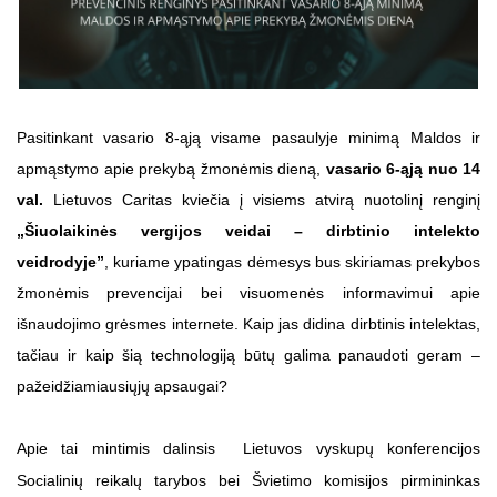
Pasitinkant vasario 8-ąją visame pasaulyje minimą Maldos ir
apmąstymo apie prekybą žmonėmis dieną,
vasario 6-ąją nuo 14
val.
Lietuvos Caritas kviečia į visiems atvirą nuotolinį renginį
„Šiuolaikinės vergijos veidai – dirbtinio intelekto
veidrodyje”
, kuriame ypatingas dėmesys bus skiriamas prekybos
žmonėmis prevencijai bei visuomenės informavimui apie
išnaudojimo grėsmes internete. Kaip jas didina dirbtinis intelektas,
tačiau ir kaip šią technologiją būtų galima panaudoti geram –
pažeidžiamiausiųjų apsaugai?
Apie tai mintimis dalinsis Lietuvos vyskupų konferencijos
Socialinių reikalų tarybos bei Švietimo komisijos pirmininkas