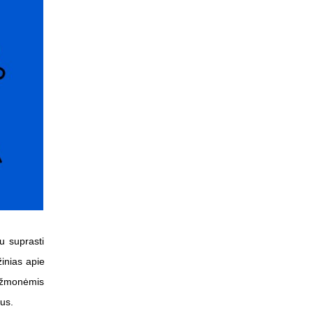
u suprasti
žinias apie
į žmonėmis
mus.