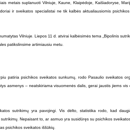
 šiais metais suplanuoti Vilniuje, Kaune, Klaipėdoje, Kaišiadoryse, Mar
iai ir sveikatos specialistai ne tik kalbės aktualiausiomis psichikos
umatytas Vilniuje. Liepos 11 d. atvirai kalbėsimės tema „Bipolinis sutri
les patikslinsime artimiausiu metu.
rpiu patiria psichikos sveikatos sunkumų, rodo Pasaulio sveikatos org
ntys asmenys – neatskiriama visuomenės dalis, gerai jaustis jiems vis 
ikatos sutrikimų yra pavojingi. Vis dėlto, statistika rodo, kad daug
 sutrikimų. Nepaisant to, ar asmuo yra susidūręs su psichikos sveikatos
as psichikos sveikatos iššūkių.