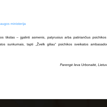
augos ministerija
os tikslas – įgalinti asmenis, patyrusius arba patiriančius psichikos
tos sunkumais, tapti „Žvelk giliau“ psichikos sveikatos ambasado
Parengė Ieva Urbonaitė, Lietuv