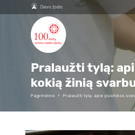
Dievo žodis
Pralaužti tylą: ap
kokią žinią svarbu
Pagrindinis
Pralaužti tylą: apie psichikos svei