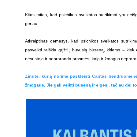
Kitas mitas, kad psichikos sveikatos sutrikimai yra nei
geriau.
Atkreiptinas dėmesys, kad psichikos sveikatos sutrikima
pasveikti reiškia grįžti į buvusią būseną, kitiems – kiek
nesustoja ir nepraranda prasmės, kaip ir žmogus nepra
Žinutė, kurią norime paskleisti Caritas bendruomenė
žmogaus. Jie gali veikti būseną ir elgesį, tačiau dė