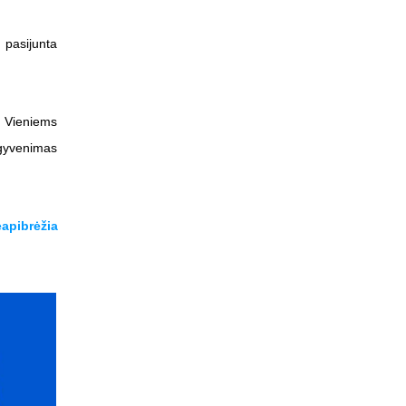
 pasijunta
. Vieniems
 gyvenimas
apibrėžia