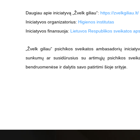
Daugiau apie iniciatyvą „Žvelk giliau“:
https://zvelkgiliau.lt/
Iniciatyvos organizatorius:
Higienos institutas
Iniciatyvos finansuoja:
Lietuvos Respublikos sveikatos aps
„Žvelk giliau“ psichikos sveikatos ambasadorių iniciatyv
sunkumų ar susidūrusius su artimųjų psichikos sveika
bendruomenėse ir dalytis savo patirtimi šioje srityje.