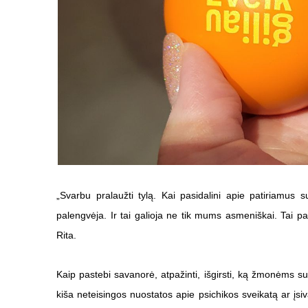
„Svarbu pralaužti tylą. Kai pasidalini apie patiriamus
palengvėja. Ir tai galioja ne tik mums asmeniškai. Tai pa
Rita.
Kaip pastebi savanorė, atpažinti, išgirsti, ką žmonėms s
kiša neteisingos nuostatos apie psichikos sveikatą ar įsi