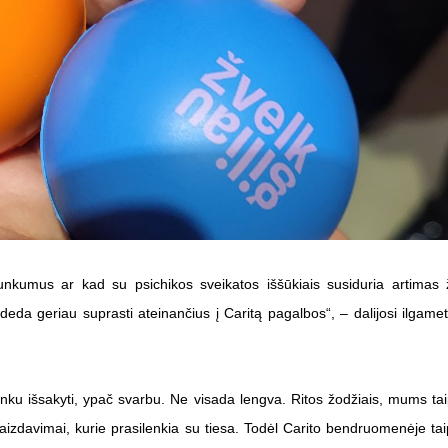
 sunkumus ar kad su psichikos sveikatos iššūkiais susiduria artima
deda geriau suprasti ateinančius į Caritą pagalbos“, – dalijosi ilgamet
unku išsakyti, ypač svarbu. Ne visada lengva. Ritos žodžiais, mums tai
vaizdavimai, kurie prasilenkia su tiesa. Todėl Carito bendruomenėje tai