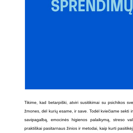
Tikime, kad betarpiški, atviri susitikimai su psichikos s
žmones, dėl kurių esame, ir save. Todėl kviečiame sekti inf
savipagalbą, emocinės higienos palaikymą, streso val
praktiškai pasitarnaus žinios ir metodai, kaip kurti pasitikė