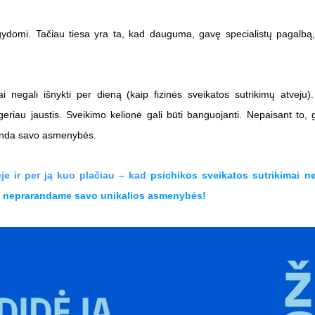
šgydomi. Tačiau tiesa yra ta, kad dauguma, gavę specialistų pagalbą,
i negali išnykti per dieną (kaip fizinės sveikatos sutrikimų atveju)
 geriau jaustis. Sveikimo kelionė gali būti banguojanti. Nepaisant to,
randa savo asmenybės.
je ir per ją kuo plačiau – kad
psichikos sveikatos sutrikimai ne
l to neprarandame savo unikalios asmenybės!