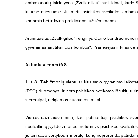
ambasadorių iniciatyvos „Žvelk giliau“ susitikimai, kurie
kituose miestuose. Jų metu psichikos sveikatos ambasador
temomis bei ir kvies praktiniams užsiėmimams.
Artimiausias „Žvelk giliau“ renginys Carito bendruomenei n
gyvenimas ant tiksinčios bombos“. Pranešėjus ir kitas deta
Aktualu vienam iš 8
1 iš 8. Tiek žmonių vienu ar kitu savo gyvenimo laikota
(PSO) duomenys. Ir nors psichikos sveikatos iššūkių turi
stereotipai, neigiamos nuostatos, mitai.
Vienas dažniausių mitų, kad patiriantieji psichikos sve
nusikaltimų įvykdo žmonės, neturintys psichikos sveikatos
jis turi savo vertybes ir moralę, kurių nepraranda patirdam