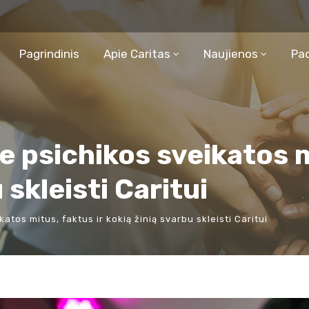
Pagrindinis
Apie Caritas
Naujienos
Pa
ie psichikos sveikatos m
 skleisti Caritui
katos mitus, faktus ir kokią žinią svarbu skleisti Caritui