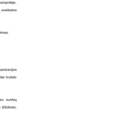
ijampolėje,
 sveikatos
kimas:
anizacijos
dar trukdo
iau sunkių
 iššūkiais,