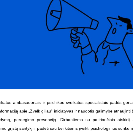
veikatos ambasadoriais ir psichikos sveikatos specialistais padės geria
ormaciją apie „Žvelk giliau“ iniciatyvas ir naudotis galimybe atnaujinti 
dymą, perdegimo prevenciją. Dirbantiems su patiriančiais atskirt
jimu grįstą santykį ir padėti sau bei kitiems įveikti psichologinius sunku