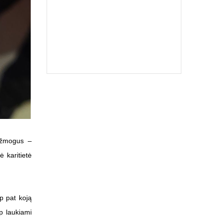
s žmogus –
ė karitietė
p pat koją
p laukiami