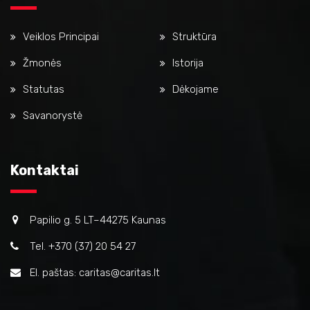
Veiklos Principai
Struktūra
Žmonės
Istorija
Statutas
Dėkojame
Savanorystė
Kontaktai
Papilio g. 5 LT–44275 Kaunas
Tel. +370 (37) 20 54 27
El. paštas: caritas@caritas.lt