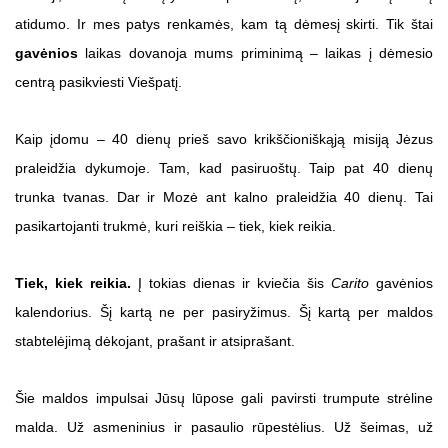
atidumo. Ir mes patys renkamės, kam tą dėmesį skirti. Tik štai
gavėnios
laikas dovanoja mums priminimą – laikas į dėmesio
centrą pasikviesti Viešpatį.
Kaip įdomu – 40 dienų prieš savo krikščioniškąją misiją Jėzus
praleidžia dykumoje. Tam, kad pasiruoštų. Taip pat 40 dienų
trunka tvanas. Dar ir Mozė ant kalno praleidžia 40 dienų. Tai
pasikartojanti trukmė, kuri reiškia – tiek, kiek reikia.
Tiek, kiek reikia.
Į tokias dienas ir kviečia šis
Carito
gavėnios
kalendorius. Šį kartą ne per pasiryžimus. Šį kartą per maldos
stabtelėjimą dėkojant, prašant ir atsiprašant.
Šie maldos impulsai Jūsų lūpose gali pavirsti trumpute strėline
malda. Už asmeninius ir pasaulio rūpestėlius. Už šeimas, už