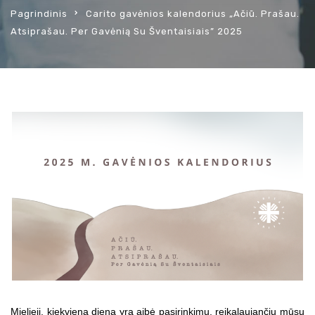
Pagrindinis
Carito gavėnios kalendorius „Ačiū. Prašau.
Atsiprašau. Per Gavėnią Su Šventaisiais” 2025
Mielieji, kiekvieną dieną yra aibė pasirinkimų, reikalaujančių mūsų