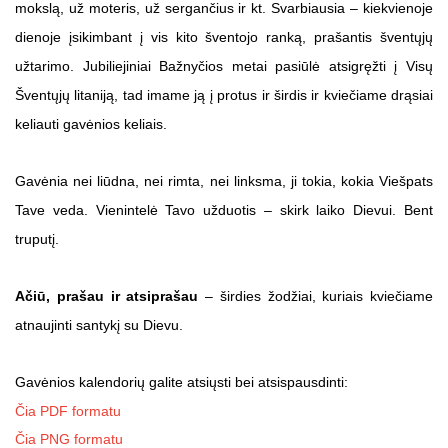
mokslą, už moteris, už sergančius ir kt. Svarbiausia – kiekvienoje
dienoje įsikimbant į vis kito šventojo ranką, prašantis šventųjų
užtarimo. Jubiliejiniai Bažnyčios metai pasiūlė atsigręžti į Visų
Šventųjų litaniją, tad imame ją į protus ir širdis ir kviečiame drąsiai
keliauti gavėnios keliais.
Gavėnia nei liūdna, nei rimta, nei linksma, ji tokia, kokia Viešpats
Tave veda. Vienintelė Tavo užduotis – skirk laiko Dievui. Bent
truputį.
Ačiū, prašau ir atsiprašau
– širdies žodžiai, kuriais kviečiame
atnaujinti santykį su Dievu.
Gavėnios kalendorių galite atsiųsti bei atsispausdinti:
Čia PDF formatu
Čia PNG formatu